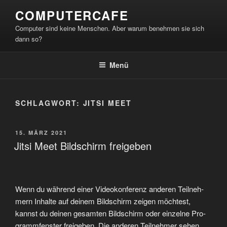
Zum
COMPUTERCAFE
Inhalt
Computer sind keine Menschen. Aber warum benehmen sie sich
springen
dann so?
Menü
SCHLAGWORT:
JITSI MEET
VERÖFFENTLICHT
15. MÄRZ 2021
AM
Jitsi Meet Bildschirm freigeben
Wenn du wäh­rend einer Video­kon­fe­renz ande­ren Teil­neh­
mern Inhal­te auf dei­nem Bild­schirm zei­gen möch­test,
kannst du dei­nen gesam­ten Bild­schirm oder ein­zel­ne Pro­
gramm­fens­ter frei­ge­ben. Die ande­ren Teil­neh­mer sehen