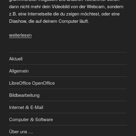
dann nicht mehr dein Video­bild von der Web­cam, son­dern
z.B. eine Inter­net­sei­te die du zei­gen möch­test, oder eine
Dia­show, die auf dei­nem Com­pu­ter läuft.
„Jit­
weiterlesen
si
Meet
Bild­
Aktuell
schirm
Allgemein
frei­
ge­
LibreOffice OpenOffice
ben“
Bildbearbeitung
Internet
E‑Mail
&
Computer
Software
&
Über uns …