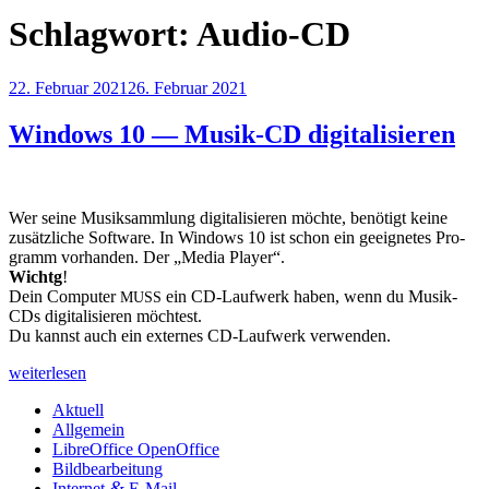
Schlagwort:
Audio-CD
Veröffentlicht
22. Februar 2021
26. Februar 2021
am
Windows 10 — Musik-CD digitalisieren
Wer sei­ne Musik­samm­lung digi­ta­li­sie­ren möch­te, benö­tigt kei­ne
zusätz­li­che Soft­ware. In Win­dows 10 ist schon ein geeig­ne­tes Pro­
gramm vor­han­den. Der „Media Play­er“.
Wichtg
!
Dein Com­pu­ter
ein CD-Lauf­werk haben, wenn du Musik-
MUSS
CDs digi­ta­li­sie­ren möch­test.
Du kannst auch ein exter­nes CD-Lauf­werk verwenden.
„Win­
weiterlesen
dows
Aktuell
10
Allgemein
—
LibreOffice OpenOffice
Musik-
Bildbearbeitung
CD
&
Internet
E‑Mail