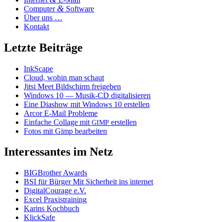
digi­
&
Computer
Software
ta­
Über uns …
li­
Kontakt
sie­
ren“
Letzte Beiträge
InkScape
Cloud, wohin man schaut
Jitsi Meet Bildschirm freigeben
Windows 10 — Musik-CD digitalisieren
Eine Diashow mit Windows 10 erstellen
Arcor E‑Mail Probleme
Einfache Collage mit
erstellen
GIMP
Fotos mit Gimp bearbeiten
Interessantes im Netz
BIGBrother Awards
BSI für Bürger Mit Sicherheit ins internet
DigitalCourage e.V.
Excel Praxistraining
Karins Kochbuch
KlickSafe