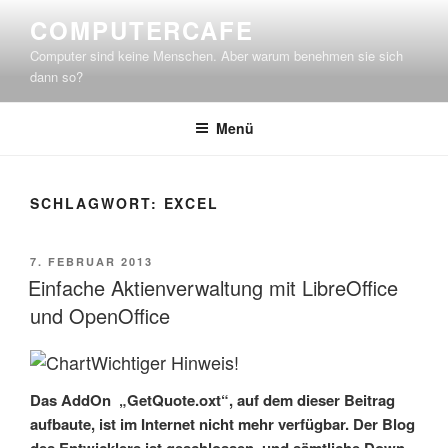
Zum
COMPUTERCAFE
Inhalt
Computer sind keine Menschen. Aber warum benehmen sie sich
springen
dann so?
Menü
SCHLAGWORT:
EXCEL
VERÖFFENTLICHT
7. FEBRUAR 2013
AM
Einfache Aktienverwaltung mit LibreOffice
und OpenOffice
Wichtiger Hinweis!
Das AddOn „GetQuote.oxt“, auf dem die­ser Bei­trag
auf­bau­te, ist im Inter­net nicht mehr ver­füg­bar. Der Blog