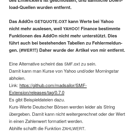
des Ent­wick­lers ist geschlos­sen, und sämt­li­che Down­
load-Quel­len wur­den entfernt.
Das AddOn
.
kann Wer­te bei Yahoo
GETQUOTE
OXT
nicht mehr aus­le­sen, weil
! Finan­ce bestimm­te
YAHOO
Funk­tio­nen des AddOn nicht mehr unter­stützt. Dies
führt auch bei bestehen­den Tabel­len zu Feh­ler­mel­dun­
gen. (#
!) Daher wur­de der Arti­kel von mir entfernt.
WERT
Eine Alter­na­ti­ve scheint das
.oxt zu sein.
SMF
Damit kann man Kur­se von Yahoo und/oder Mor­ning­star
abholen.
Link:
https://github.com/madsailor/SMF-
Extension/releases/tag/0.7.0
Es gibt Bei­spiel­da­tei­en dazu.
Kurs-Wer­te Deut­scher Bör­sen wer­den lei­der als String
über­ge­ben. Damit kann nicht wei­ter­ge­rech­net oder der Wert
in einen Zah­len­wert for­ma­tiert werden.
Abhil­fe schafft die Funk­ti­on
.
ZAHLWERT