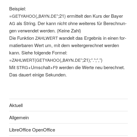
Bei­spiel:
=
(„
.
“;21) ermit­telt den Kurs der Bay­er
GETYAHOO
BAYN
DE
als String. Der kann nicht ohne wei­te­res für Berech­nun­
AG
gen ver­wen­det wer­den. (Kei­ne Zahl)
Die Funk­ti­on
wan­delt das Ergeb­nis in einen for­
ZAHLWERT
ma­tier­ba­ren Wert um, mit dem wei­ter­ge­rech­net wer­den
kann. Sie­he fol­gen­de Formel:
=
(
(„
.
“;21);“.“;“,“)
ZAHLWERT
GETYAHOO
BAYN
DE
Mit
+Umschalt+
wer­den die Wer­te neu berech­net.
STRG
F9
Das dau­ert eini­ge Sekunden.
Aktuell
Allgemein
LibreOffice OpenOffice