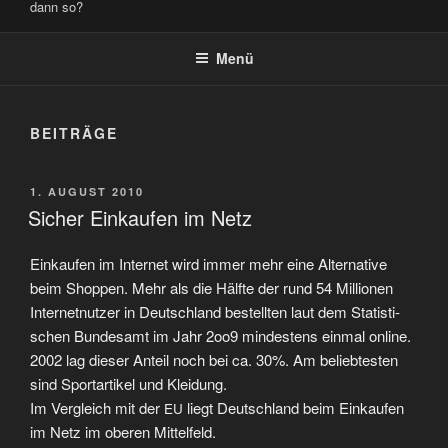
dann so?
Menü
BEITRÄGE
VERÖFFENTLICHT
1. AUGUST 2010
AM
Sicher Einkaufen im Netz
Ein­kau­fen im Inter­net wird immer mehr eine Alter­na­ti­ve
beim Shop­pen. Mehr als die Hälf­te der rund 54 Mil­lio­nen
Inter­net­nut­zer in Deutsch­land bestell­ten laut dem Sta­tis­ti­
schen Bun­des­amt im Jahr 2oo9 min­des­tens ein­mal online.
2002 lag die­ser Anteil noch bei ca. 30%. Am belieb­tes­ten
sind Sport­ar­ti­kel und Kleidung.
Im Ver­gleich mit der
liegt Deutsch­land beim Ein­kau­fen
EU
im Netz im obe­ren Mit­tel­feld.