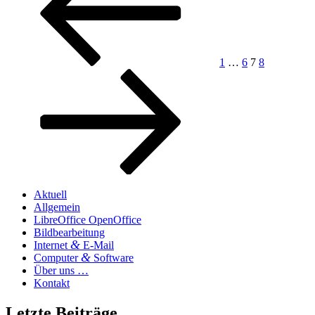
Beiträge
tig
aus­
dru­
cken“
1
…
6
7
8
Aktuell
Allgemein
LibreOffice OpenOffice
Bildbearbeitung
&
Internet
E‑Mail
&
Computer
Software
Über uns …
Kontakt
Letzte Beiträge