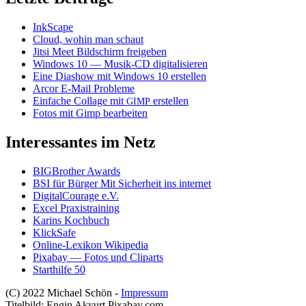
InkScape
Cloud, wohin man schaut
Jitsi Meet Bildschirm freigeben
Windows 10 — Musik-CD digitalisieren
Eine Diashow mit Windows 10 erstellen
Arcor E‑Mail Probleme
Einfache Collage mit
erstellen
GIMP
Fotos mit Gimp bearbeiten
Interessantes im Netz
BIGBrother Awards
BSI für Bürger Mit Sicherheit ins internet
DigitalCourage e.V.
Excel Praxistraining
Karins Kochbuch
KlickSafe
Online-Lexikon Wikipedia
Pixabay — Fotos und Cliparts
Starthilfe 50
(C) 2022 Michael Schön -
Impressum
Titelbild: Engin Akyurt Pixabay.com