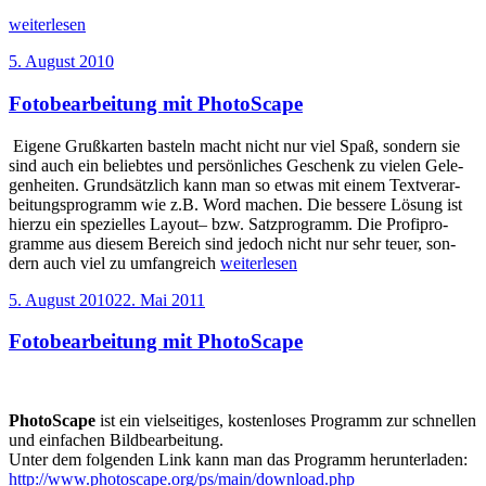
„Gruss­
weiterlesen
kar­
Veröffentlicht
5. August 2010
ten
am
gestal­
Fotobearbeitung mit PhotoScape
ten
mit
Open­
Eige­ne Gruß­kar­ten bas­teln macht nicht nur viel Spaß, son­dern sie
Of­
sind auch ein belieb­tes und per­sön­li­ches Geschenk zu vie­len Gele­
fice
gen­hei­ten. Grund­sätz­lich kann man so etwas mit einem Text­ver­ar­
Draw“
bei­tungs­pro­gramm wie z.B. Word machen. Die bes­se­re Lösung ist
hier­zu ein spe­zi­el­les Lay­out– bzw. Satz­pro­gramm. Die Pro­fi­pro­
gram­me aus die­sem Bereich sind jedoch nicht nur sehr teu­er, son­
„Foto­
dern auch viel zu umfang­reich
weiterlesen
be­
Veröffentlicht
5. August 2010
22. Mai 2011
ar­
am
bei­
Fotobearbeitung mit PhotoScape
tung
mit
Pho­
t­
oS­
Pho­t­oS­cape
ist ein viel­sei­ti­ges, kos­ten­lo­ses Pro­gramm zur schnel­len
cape“
und ein­fa­chen Bildbearbeitung.
Unter dem fol­gen­den Link kann man das Pro­gramm herunterladen:
http://www.photoscape.org/ps/main/download.php