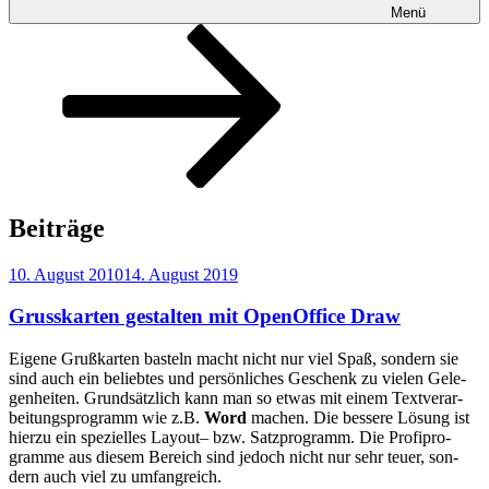
Menü
Zum
Inhalt
nach
unten
scrollen
Beiträge
Veröffentlicht
10. August 2010
14. August 2019
am
Grusskarten gestalten mit OpenOffice Draw
Eige­ne Gruß­kar­ten bas­teln macht nicht nur viel Spaß, son­dern sie
sind auch ein belieb­tes und per­sön­li­ches Geschenk zu vie­len Gele­
gen­hei­ten. Grund­sätz­lich kann man so etwas mit einem Text­ver­ar­
bei­tungs­pro­gramm wie z.B.
Word
machen. Die bes­se­re Lösung ist
hier­zu ein spe­zi­el­les Lay­out– bzw. Satz­pro­gramm. Die Pro­fi­pro­
gram­me aus die­sem Bereich sind jedoch nicht nur sehr teu­er, son­
dern auch viel zu umfangreich.