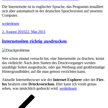
Die Inter­net­sei­te ist in eng­li­scher Spra­che, das Pro­gramm instal­liert
sich aber auto­ma­tisch in der deut­schen Sprach­ver­si­on auf unse­rem
Computer.
„Foto­
weiterlesen
be­
Veröffentlicht
2. August 2010
22. Mai 2011
ar­
am
bei­
Internetseiten richtig ausdrucken
tung
mit
Pho­
t­
oS­
Wer schon ein­mal ver­sucht hat, eine Inter­net­sei­te zu dru­cken, kennt
cape“
das viel­leicht: Nach dem Star­ten des Druck­vor­gan­ges wer­den
unzäh­li­ge Sei­ten aus­ge­druckt, oder gar Wer­bung und groß­for­ma­ti­ge
Hin­ter­grund­bil­der, auf die man getrost ver­zich­ten kann.
Aktu­el­le Inter­net­brow­ser wie der
Inter­net Explo­rer
oder der
Fire­
fox
besit­zen eine
Druck­vor­schau.
Hier kann ich vor­ab genau
„Inter­
sehen, was tat­säch­lich gedruckt wird.
weiterlesen
net­
Seitennummerierung
Vorherige
Seite
Seite
Seite
Seite
Nächste
sei­
Seite
Seite
ten
der
rich­