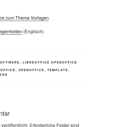
­Of­fice zum The­ma Vorlagen
e­gen­hei­ten
(Eng­lisch)
SOFTWARE
,
LIBREOFFICE OPENOFFICE
EOFFICE
,
OPENOFFICE
,
TEMPLATE
,
AGE
ntar
veröffentlicht.
Erforderliche Felder sind