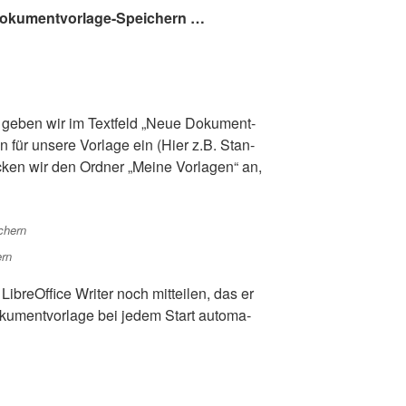
oku­ment­vor­la­ge-Spei­chern …
ter geben wir im Text­feld „Neue Doku­ment­
n für unse­re Vor­la­ge ein (Hier z.B. Stan­
i­cken wir den Ord­ner „Mei­ne Vor­la­gen“ an,
ern
ibre­Of­fice Wri­ter noch mit­tei­len, das er
u­ment­vor­la­ge bei jedem Start auto­ma­