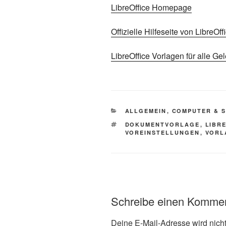
Libre­Of­fice Homepage
Offi­zi­el­le Hilf­e­sei­te von Libre
Libre­Of­fice Vor­la­gen für alle Gel
KATEGORIEN
ALLGEMEIN
,
COMPUTER & 
SCHLAGWÖRTER
DOKUMENTVORLAGE
,
LIBR
VOREINSTELLUNGEN
,
VORL
Schreibe einen Komme
Deine E-Mail-Adresse wird nicht 