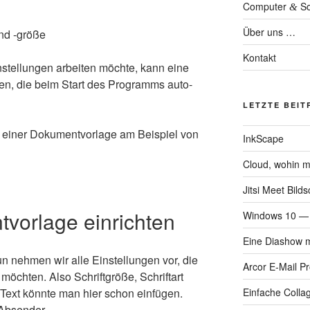
Computer
So
&
Über uns …
Kontakt
­stel­lun­gen arbei­ten möch­te, kann eine
l­len, die beim Start des Pro­gramms auto­
LETZTE BEIT
 einer Doku­ment­vor­la­ge am Bei­spiel von
InkScape
Cloud, wohin m
Jitsi Meet Bild
vorlage einrichten
Windows 10 — M
Eine Diashow m
Nun neh­men wir alle Ein­stel­lun­gen vor, die
Arcor E‑Mail P
öch­ten. Also Schrift­grö­ße, Schrift­art
Text könn­te man hier schon ein­fü­gen.
Einfache Colla
 Absender.