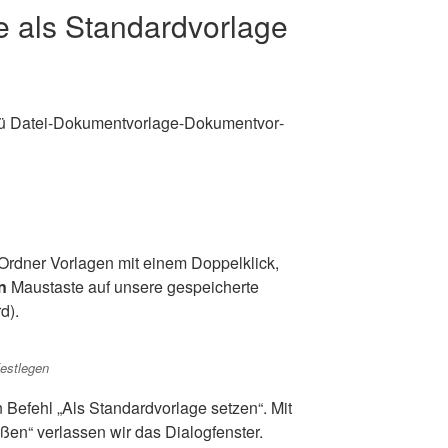
 als Standardvorlage
ü Datei-Doku­ment­vor­la­ge-Doku­ment­vor­
 Ord­ner Vor­la­gen mit einem Dop­pel­klick,
n
Maus­tas­te auf unse­re gespei­cher­te
d).
 festlegen
Befehl „Als Stan­dard­vor­la­ge set­zen“. Mit
­ßen“ ver­las­sen wir das Dialogfenster.