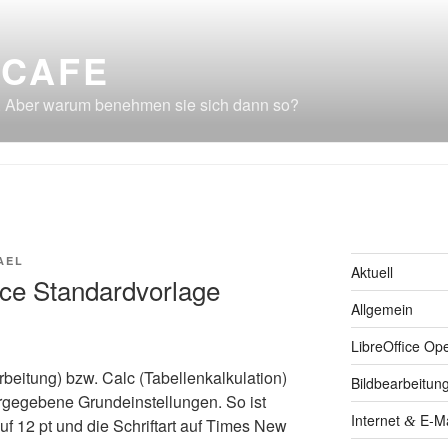
CAFE
. Aber warum benehmen sie sich dann so?
AEL
Aktuell
ice Standardvorlage
Allgemein
LibreOffice Op
bei­tung) bzw. Calc (Tabel­len­kal­ku­la­ti­on)
Bildbearbeitun
­ge­be­ne Grund­ein­stel­lun­gen. So ist
Internet
E‑Ma
&
 auf 12 pt und die Schrift­art auf Times New