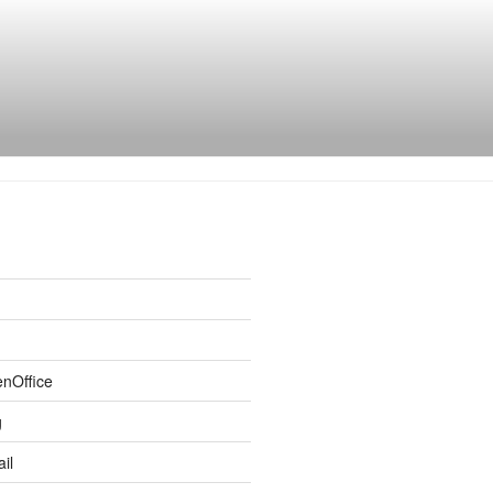
enOffice
g
il