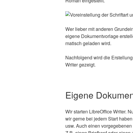
Roman eingestellt.
Wer lie­ber mit ande­ren Grund­ein
eige­ne Doku­ment­vor­la­ge erste
ma­tisch gela­den wird.
Nach­fol­gend wird die Erstel­lung
Wri­ter gezeigt.
Eigene Dokument
Wir star­ten Libre­Of­fice Wri­ter. 
wir ger­ne bei jedem Start haben m
usw. Auch einen vor­ge­ge­be­nen 
Z.B. einen Brief­kopf oder einen