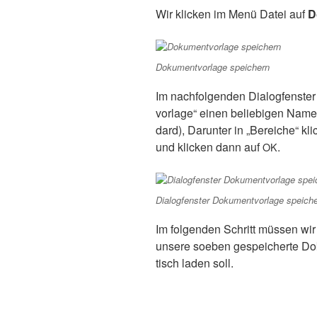
Wir kli­cken im Menü Datei auf
D
Doku­ment­vor­la­ge speichern
Im nach­fol­gen­den Dia­log­fens­
vor­la­ge“ einen belie­bi­gen Name
dard), Dar­un­ter in „Berei­che“ kl
und kli­cken dann auf
.
OK
Dia­log­fens­ter Doku­ment­vor­la­ge speich
Im fol­gen­den Schritt müs­sen wir L
unse­re soeben gespei­cher­te Dok
tisch laden soll.