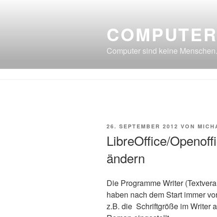
Zum
Inhalt
COMPUTER
springen
Computer sind keine Menschen
VERÖFFENTLICHT
26. SEPTEMBER 2012
VON
MICH
AM
LibreOffice/Openoff
ändern
Die Pro­gram­me Wri­ter (Text­ver­ar­
haben nach dem Start immer vor­ge
z.B. die Schrift­grö­ße im Wri­ter