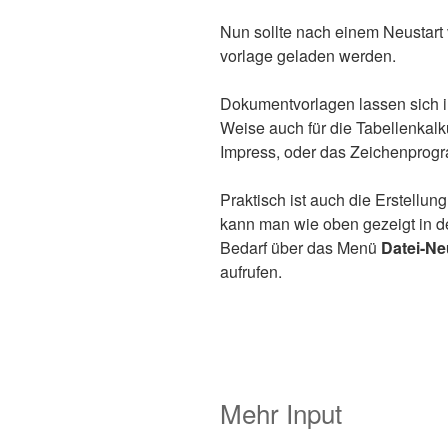
Nun soll­te nach einem Neu­start 
vor­la­ge gela­den werden.
Doku­ment­vor­la­gen las­sen sich 
Wei­se auch für die Tabel­len­kal­ku
Impress, oder das Zei­chen­pro­
Prak­tisch ist auch die Erstel­lung 
kann man wie oben gezeigt in den
Bedarf über das Menü
Datei-Ne
aufrufen.
Mehr Input