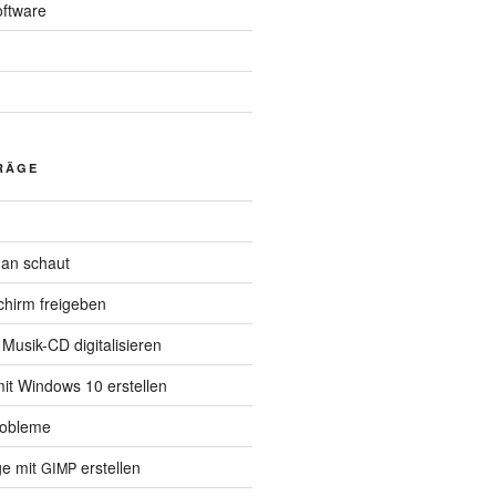
ftware
RÄGE
an schaut
schirm freigeben
usik-CD digitalisieren
it Windows 10 erstellen
robleme
ge mit
erstellen
GIMP