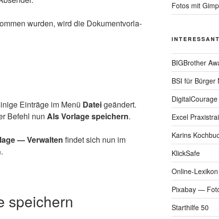
Fotos mit Gimp
­nom­men wur­den, wird die Doku­ment­vor­la­
INTERESSANT
BIGBrother Aw
BSI für Bürger M
DigitalCourage 
ni­ge Ein­trä­ge im Menü
Datei
geän­dert.
er Befehl nun
Als Vor­la­ge spei­chern
.
Excel Praxistra
Karins Kochbu
la­ge — Ver­wal­ten
fin­det sich nun im
n
.
KlickSafe
Online-Lexikon
Pixabay — Foto
 speichern
Starthilfe 50