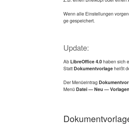
Wenn alle Ein­stel­lun­gen vor­ge
ge gespeichert.
Update:
Ab
Libre­Of­fice 4.0
haben sich ei
Statt
Doku­ment­vor­la­ge
heißt d
Der Menü­ein­trag
Doku­ment­vor­
Menü
Datei — Neu — Vor­la­ge
Dokumentvorlage