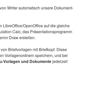
von Wri­ter auto­ma­tisch unse­re Doku­ment­
in LibreOffice/OpenOffice auf die glei­che
­la­ti­on Calc, das Prä­sen­ta­ti­ons­pro­gramm
gramm Draw erstellen.
von Brief­vor­la­gen mit Brief­kopf. Die­se
 Vor­la­gen­ord­nern spei­chern, und bei
u-Vor­la­gen und Doku­men­te
jeder­zeit