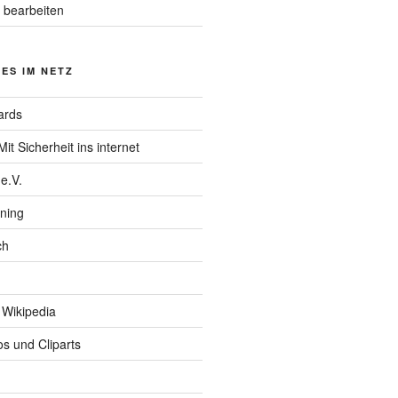
 bearbeiten
ES IM NETZ
ards
it Sicherheit ins internet
e.V.
ining
ch
 Wikipedia
s und Cliparts