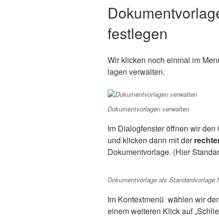
Dokumentvorlage
festlegen
Wir kli­cken noch ein­mal im Men
la­gen verwalten.
Doku­ment­vor­la­gen verwalten
Im Dia­log­fens­ter öff­nen wir den
und kli­cken dann mit der
rech­te
Doku­ment­vor­la­ge. (Hier Standar
Doku­ment­vor­la­ge als Stan­dard­vor­la­ge
Im Kon­text­me­nü wäh­len wir den 
einem wei­te­ren Klick auf „Schlie